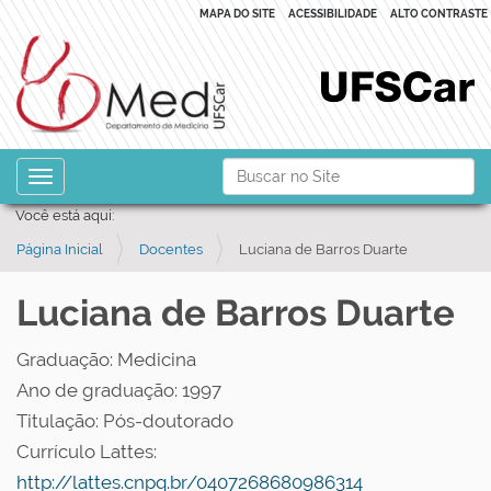
MAPA DO SITE
ACESSIBILIDADE
ALTO CONTRASTE
N
Busca
Toggle navigation
a
Busca Avançada…
Você está aqui:
v
Página Inicial
Docentes
Luciana de Barros Duarte
e
g
Luciana de Barros Duarte
a
ç
Graduação: Medicina
ã
Ano de graduação: 1997
o
Titulação: Pós-doutorado
Currículo Lattes:
http://lattes.cnpq.br/0407268680986314