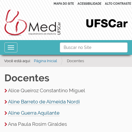
MAPA DO SITE
ACESSIBILIDADE
ALTO CONTRASTE
N
Busca
Toggle navigation
a
Busca Avançada…
v
Você está aqui:
Página Inicial
Docentes
e
Docentes
g
a
Alice Queiroz Constantino Miguel
ç
ã
Aline Barreto de Almeida Nordi
o
Aline Guerra Aquilante
Ana Paula Rosim Giraldes