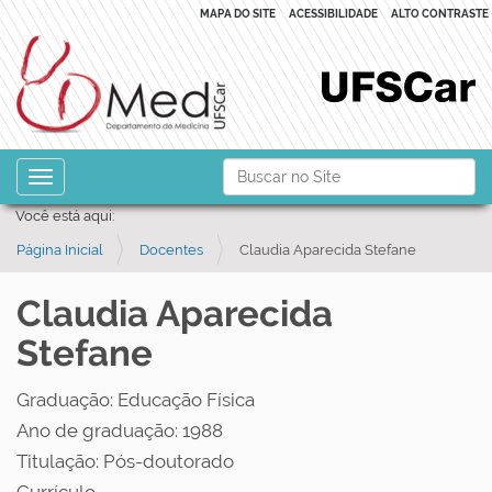
MAPA DO SITE
ACESSIBILIDADE
ALTO CONTRASTE
N
Busca
Toggle navigation
a
Busca Avançada…
Você está aqui:
v
Página Inicial
Docentes
Claudia Aparecida Stefane
e
g
Claudia Aparecida
a
Stefane
ç
ã
Graduação: Educação Física
o
Ano de graduação: 1988
Titulação: Pós-doutorado